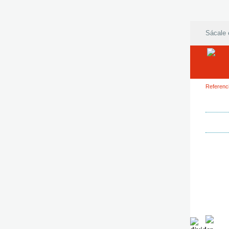
Sácale 
Referenc