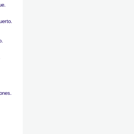
ue.
uerto.
o.
.
iones.